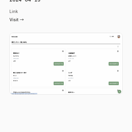
Link
Visit →