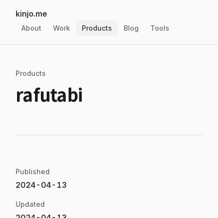
kinjo.me
About
Work
Products
Blog
Tools
Products
rafutabi
Published
2024-04-13
Updated
2024-04-13